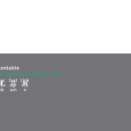
ontakte
kundenservice@heinze.de
Fac
Inst
Link
ebo
agr
edi
ok
am
n