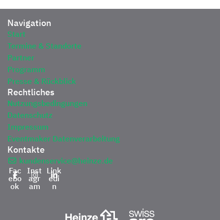
Navigation
Start
Termine & Standorte
Partner
Programm
Presse & Rückblick
Rechtliches
Nutzungsbedingungen
Datenschutz
Impressum
Eventmaker Datenverarbeitung
Kontakte
kundenservice@heinze.de
Fac
Inst
Link
ebo
agr
edi
ok
am
n