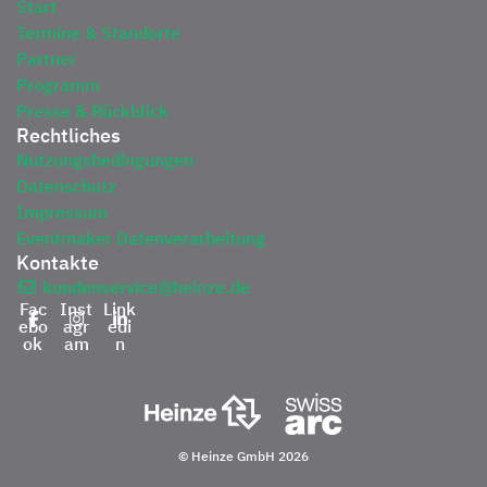
Start
Termine & Standorte
Partner
Programm
Presse & Rückblick
Rechtliches
Nutzungsbedingungen
Datenschutz
Impressum
Eventmaker Datenverarbeitung
Kontakte
kundenservice@heinze.de
Fac
Inst
Link
ebo
agr
edi
ok
am
n
© Heinze GmbH 2026