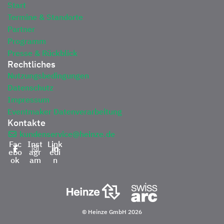
Start
Termine & Standorte
Partner
Programm
Presse & Rückblick
Rechtliches
Nutzungsbedingungen
Datenschutz
Impressum
Eventmaker Datenverarbeitung
Kontakte
kundenservice@heinze.de
Fac
Inst
Link
ebo
agr
edi
ok
am
n
© Heinze GmbH 2026