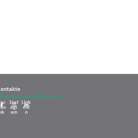
ontakte
kundenservice@heinze.de
Fac
Inst
Link
ebo
agr
edi
ok
am
n