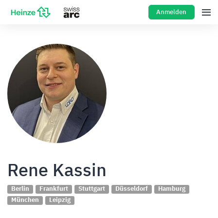
Anmelden
Rene Kassin
Berlin
Frankfurt
Stuttgart
Düsseldorf
Hamburg
München
Leipzig