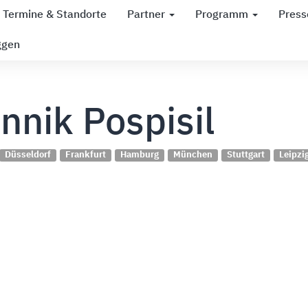
Termine & Standorte
Partner
Programm
Press
ggen
nnik Pospisil
Düsseldorf
Frankfurt
Hamburg
München
Stuttgart
Leipzi