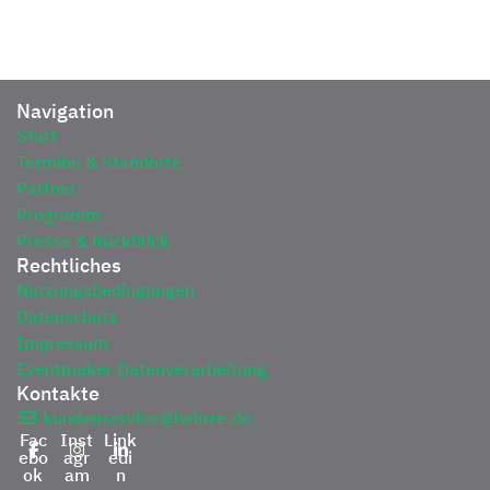
Navigation
Start
Termine & Standorte
Partner
Programm
Presse & Rückblick
Rechtliches
Nutzungsbedingungen
Datenschutz
Impressum
Eventmaker Datenverarbeitung
Kontakte
kundenservice@heinze.de
Fac
Inst
Link
ebo
agr
edi
ok
am
n