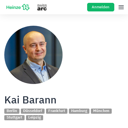
Anmelden
Kai Barann
Berlin
Düsseldorf
Frankfurt
Hamburg
München
Stuttgart
Leipzig