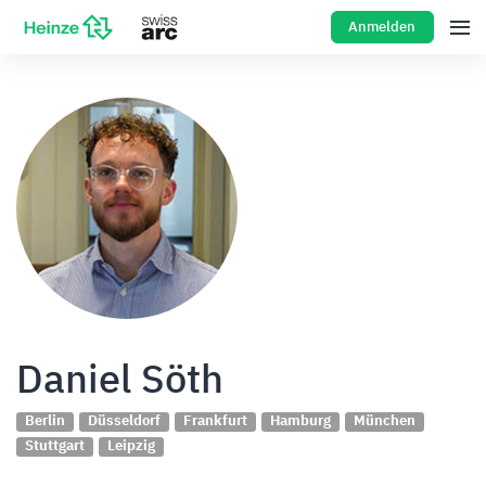
Anmelden
Daniel Söth
Berlin
Düsseldorf
Frankfurt
Hamburg
München
Stuttgart
Leipzig