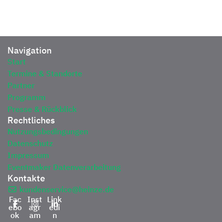
Navigation
Start
Termine & Standorte
Partner
Programm
Presse & Rückblick
Rechtliches
Nutzungsbedingungen
Datenschutz
Impressum
Eventmaker Datenverarbeitung
Kontakte
kundenservice@heinze.de
Fac
Inst
Link
ebo
agr
edi
ok
am
n