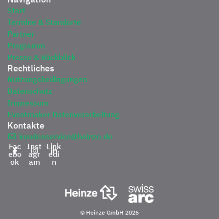
Navigation
Start
Termine & Standorte
Partner
Programm
Presse & Rückblick
Rechtliches
Nutzungsbedingungen
Datenschutz
Impressum
Eventmaker Datenverarbeitung
Kontakte
kundenservice@heinze.de
Fac
Inst
Link
ebo
agr
edi
ok
am
n
© Heinze GmbH 2026