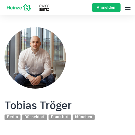
Anmelden
Tobias Tröger
Berlin
Düsseldorf
Frankfurt
München