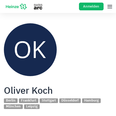
Anmelden
Oliver Koch
Berlin
Frankfurt
Stuttgart
Düsseldorf
Hamburg
München
Leipzig