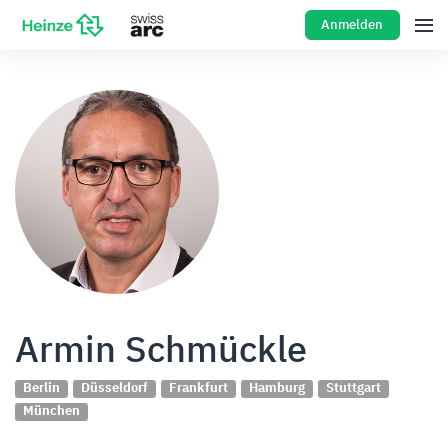
Anmelden
Armin Schmückle
Berlin
Düsseldorf
Frankfurt
Hamburg
Stuttgart
München