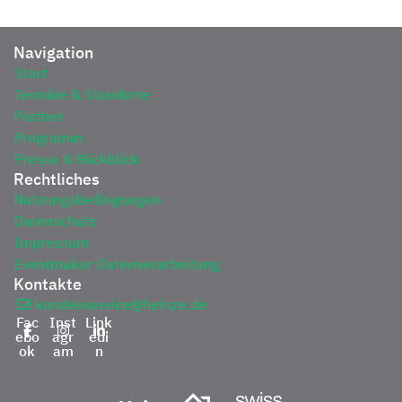
Navigation
Start
Termine & Standorte
Partner
Programm
Presse & Rückblick
Rechtliches
Nutzungsbedingungen
Datenschutz
Impressum
Eventmaker Datenverarbeitung
Kontakte
kundenservice@heinze.de
Fac
Inst
Link
ebo
agr
edi
ok
am
n