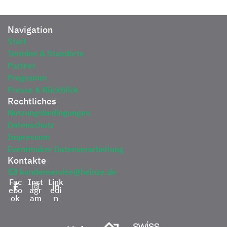
Navigation
Start
Termine & Standorte
Partner
Programm
Presse & Rückblick
Rechtliches
Nutzungsbedingungen
Datenschutz
Impressum
Eventmaker Datenverarbeitung
Kontakte
kundenservice@heinze.de
Fac
Inst
Link
ebo
agr
edi
ok
am
n