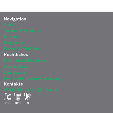
Navigation
Start
Termine & Standorte
Partner
Programm
Presse & Rückblick
Rechtliches
Nutzungsbedingungen
Datenschutz
Impressum
Eventmaker Datenverarbeitung
Kontakte
kundenservice@heinze.de
Fac
Inst
Link
ebo
agr
edi
ok
am
n