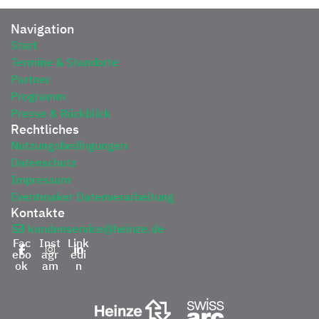
Navigation
Start
Termine & Standorte
Partner
Programm
Presse & Rückblick
Rechtliches
Nutzungsbedingungen
Datenschutz
Impressum
Eventmaker Datenverarbeitung
Kontakte
kundenservice@heinze.de
Fac
Inst
Link
ebo
agr
edi
ok
am
n