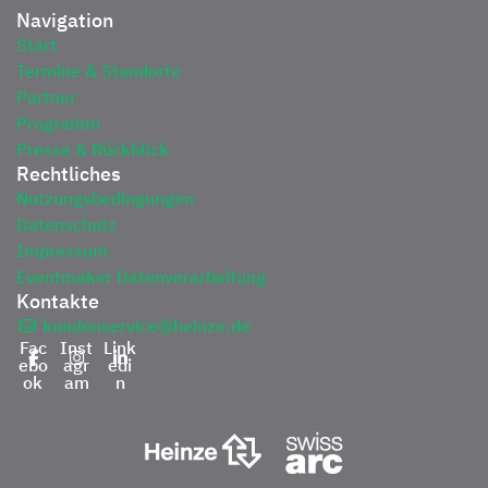
Navigation
Start
Termine & Standorte
Partner
Programm
Presse & Rückblick
Rechtliches
Nutzungsbedingungen
Datenschutz
Impressum
Eventmaker Datenverarbeitung
Kontakte
kundenservice@heinze.de
Fac
Inst
Link
ebo
agr
edi
ok
am
n