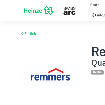
Start
Einlo
Zurück
R
Qua
Berlin