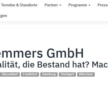
Termine & Standorte
Partner
Programm
Press
ggen
emmers GmbH
lität, die Bestand hat? Mac
Düsseldorf
Frankfurt
Hamburg
Stuttgart
München