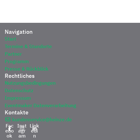
Navigation
Start
Termine & Standorte
Partner
Programm
Presse & Rückblick
Rechtliches
Nutzungsbedingungen
Datenschutz
Impressum
Eventmaker Datenverarbeitung
Kontakte
kundenservice@heinze.de
Fac
Inst
Link
ebo
agr
edi
ok
am
n