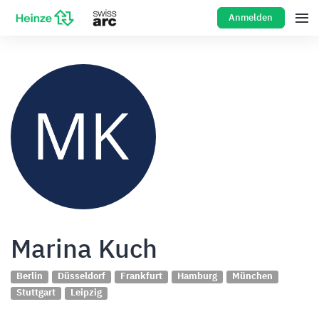
Anmelden
Marina Kuch
Berlin
Düsseldorf
Frankfurt
Hamburg
München
Stuttgart
Leipzig