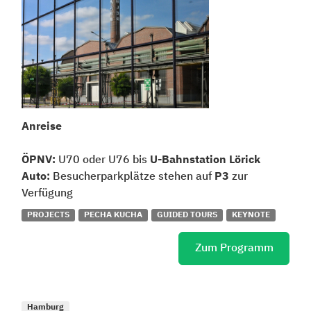
Anreise
ÖPNV:
U70 oder U76 bis
U-Bahnstation Lörick
Auto:
Besucherparkplätze stehen auf
P3
zur
Verfügung
PROJECTS
PECHA KUCHA
GUIDED TOURS
KEYNOTE
Zum Programm
Hamburg