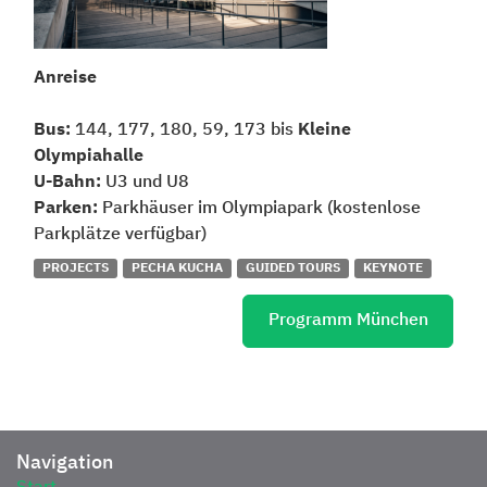
Anreise
Bus:
144, 177, 180, 59, 173 bis
Kleine
Olympiahalle
U-Bahn:
U3 und U8
Parken:
Parkhäuser im Olympiapark (kostenlose
Parkplätze verfügbar)
PROJECTS
PECHA KUCHA
GUIDED TOURS
KEYNOTE
Programm München
Navigation